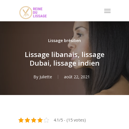
Skip
Menu
to
main
content
Lissage brésilien
Lissage libanais, lissage
Dubai, lissage indien
By
Juliette
août 22, 2021
4.1/5 - (15 votes)