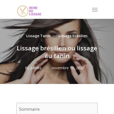
Skip
Menu
to
main
content
Lissage Tanin
Lissage brésilien
Lissage brésilien ou lissage
au tanin
By
Juliette
novembre 10, 2020
Sommaire